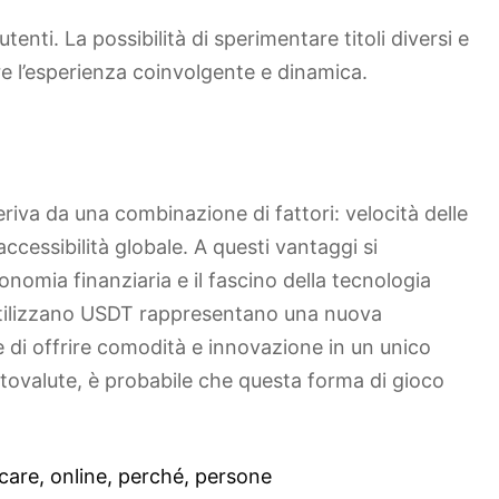
tenti. La possibilità di sperimentare titoli diversi e
e l’esperienza coinvolgente e dinamica.
riva da una combinazione di fattori: velocità delle
 accessibilità globale. A questi vantaggi si
omia finanziaria e il fascino della tecnologia
 utilizzano USDT rappresentano una nuova
 di offrire comodità e innovazione in un unico
ptovalute, è probabile che questa forma di gioco
care
,
online
,
perché
,
persone