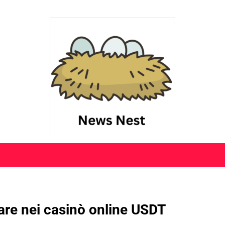
re nei casinò online USDT