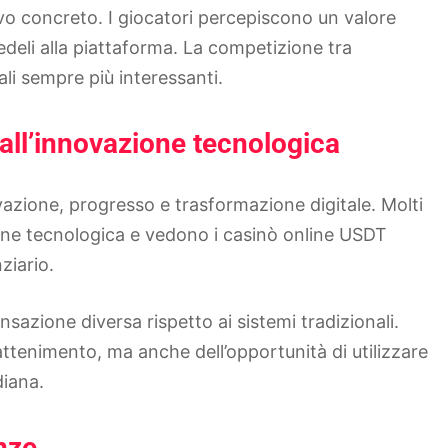
vo concreto. I giocatori percepiscono un valore
deli alla piattaforma. La competizione tra
i sempre più interessanti.
all’innovazione tecnologica
azione, progresso e trasformazione digitale. Molti
ione tecnologica e vedono i casinò online USDT
ziario.
nsazione diversa rispetto ai sistemi tradizionali.
trattenimento, ma anche dell’opportunità di utilizzare
diana.
anze