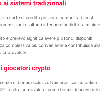
ai sistemi tradizionali
cari o carte di credito possono comportare costi
commissioni risultano inferiori o addirittura minime.
ito e prelievo significa avere più fondi disponibili
nza complessiva più conveniente e contribuisce alla
 criptovalute.
 giocatori crypto
resenza di bonus esclusivi. Numerosi casinò online
USDT o altre criptovalute, come bonus di benvenuto