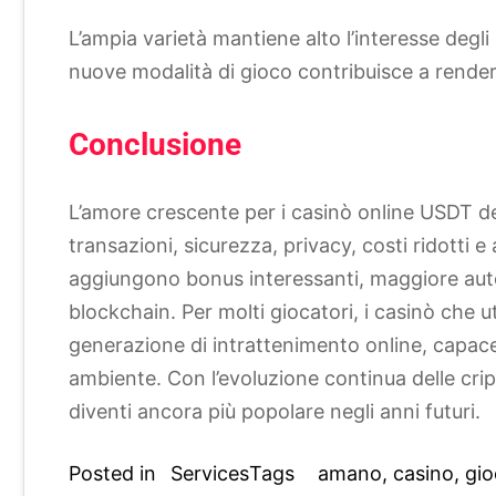
L’ampia varietà mantiene alto l’interesse degli u
nuove modalità di gioco contribuisce a render
Conclusione
L’amore crescente per i casinò online USDT de
transazioni, sicurezza, privacy, costi ridotti e
aggiungono bonus interessanti, maggiore auton
blockchain. Per molti giocatori, i casinò che
generazione di intrattenimento online, capace
ambiente. Con l’evoluzione continua delle cri
diventi ancora più popolare negli anni futuri.
Posted in
Services
Tags
amano
,
casino
,
gio