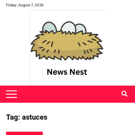
Skip
Friday, August 7, 2026
to
content
News Nest
Tag:
astuces