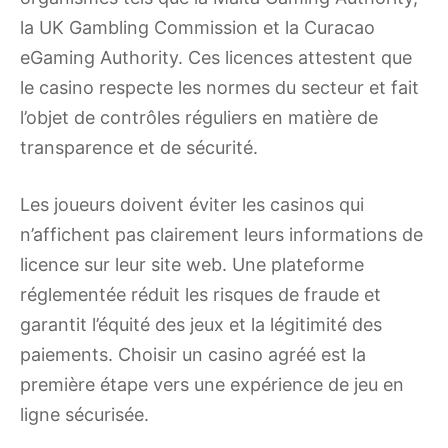
la UK Gambling Commission et la Curacao
eGaming Authority. Ces licences attestent que
le casino respecte les normes du secteur et fait
l’objet de contrôles réguliers en matière de
transparence et de sécurité.
Les joueurs doivent éviter les casinos qui
n’affichent pas clairement leurs informations de
licence sur leur site web. Une plateforme
réglementée réduit les risques de fraude et
garantit l’équité des jeux et la légitimité des
paiements. Choisir un casino agréé est la
première étape vers une expérience de jeu en
ligne sécurisée.