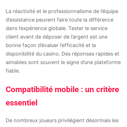
La réactivité et le professionnalisme de l’équipe
d’assistance peuvent faire toute la différence
dans l’expérience globale. Tester le service
client avant de déposer de l’argent est une
bonne façon d’évaluer l’efficacité et la
disponibilité du casino. Des réponses rapides et
aimables sont souvent le signe d’une plateforme
fiable.
Compatibilité mobile : un critère
essentiel
De nombreux joueurs privilégient désormais les