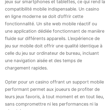
jeux sur smartphones et tablettes, ce qui rend la
compatibilité mobile indispensable. Un casino
en ligne moderne se doit d’offrir cette
fonctionnalité. Un site web mobile réactif ou
une application dédiée fonctionnant de manière
fluide sur différents appareils. L’expérience de
jeu sur mobile doit offrir une qualité identique à
celle du jeu sur ordinateur de bureau, incluant
une navigation aisée et des temps de
chargement rapides.
Opter pour un casino offrant un support mobile
performant permet aux joueurs de profiter de
leurs jeux favoris, à tout moment et en tout lieu,
sans compromettre ni les performances ni la