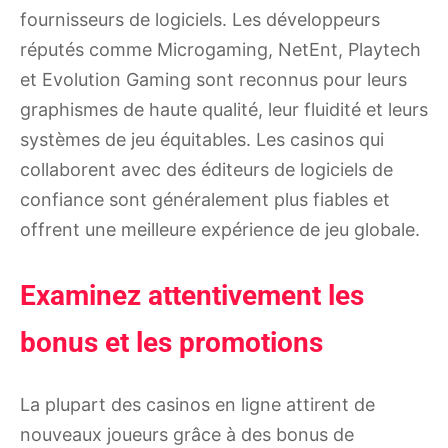
fournisseurs de logiciels. Les développeurs
réputés comme Microgaming, NetEnt, Playtech
et Evolution Gaming sont reconnus pour leurs
graphismes de haute qualité, leur fluidité et leurs
systèmes de jeu équitables. Les casinos qui
collaborent avec des éditeurs de logiciels de
confiance sont généralement plus fiables et
offrent une meilleure expérience de jeu globale.
Examinez attentivement les
bonus et les promotions
La plupart des casinos en ligne attirent de
nouveaux joueurs grâce à des bonus de