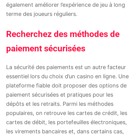
également améliorer l’expérience de jeu à long
terme des joueurs réguliers.
Recherchez des méthodes de
paiement sécurisées
La sécurité des paiements est un autre facteur
essentiel lors du choix d’un casino en ligne. Une
plateforme fiable doit proposer des options de
paiement sécurisées et pratiques pour les
dépôts et les retraits. Parmi les méthodes
populaires, on retrouve les cartes de crédit, les
cartes de débit, les portefeuilles électroniques,
les virements bancaires et, dans certains cas,