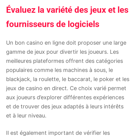
Évaluez la variété des jeux et les
fournisseurs de logiciels
Un bon casino en ligne doit proposer une large
gamme de jeux pour divertir les joueurs. Les
meilleures plateformes offrent des catégories
populaires comme les machines à sous, le
blackjack, la roulette, le baccarat, le poker et les
jeux de casino en direct. Ce choix varié permet
aux joueurs d’explorer différentes expériences
et de trouver des jeux adaptés à leurs intérêts
et à leur niveau.
Il est également important de vérifier les