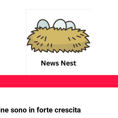
ne sono in forte crescita