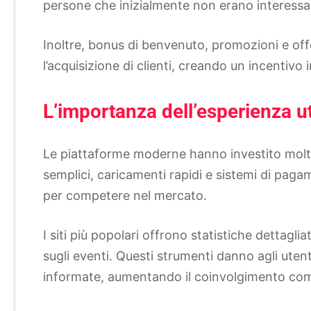
persone che inizialmente non erano interessa
Inoltre, bonus di benvenuto, promozioni e off
l’acquisizione di clienti, creando un incentivo 
L’importanza dell’esperienza u
Le piattaforme moderne hanno investito molto 
semplici, caricamenti rapidi e sistemi di paga
per competere nel mercato.
I siti più popolari offrono statistiche dettagli
sugli eventi. Questi strumenti danno agli uten
informate, aumentando il coinvolgimento com