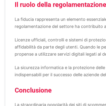
Il ruolo della regolamentazione
La fiducia rappresenta un elemento essenziale 
regolamentazione del settore ha contribuito a 
Licenze ufficiali, controlli e sistemi di prote
affidabilità da parte degli utenti. Quando le 
propense a utilizzare servizi digitali legati al 
La sicurezza informatica e la protezione dell
indispensabili per il successo delle aziende del
Conclusione
La straordinaria popolarità dei siti di scommes