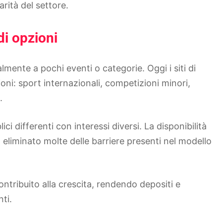
rità del settore.
di opzioni
almente a pochi eventi o categorie. Oggi i siti di
i: sport internazionali, competizioni minori,
.
i differenti con interessi diversi. La disponibilità
 eliminato molte delle barriere presenti nel modello
ntribuito alla crescita, rendendo depositi e
nti.