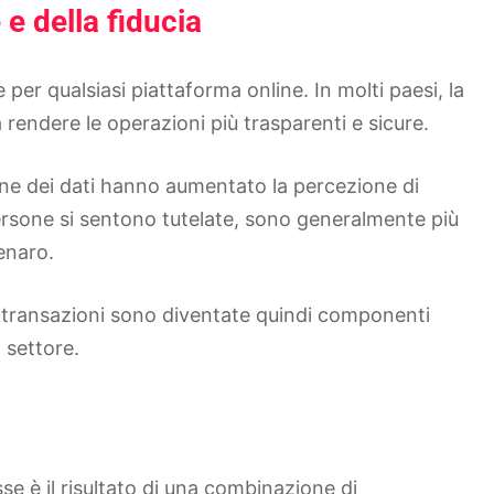
 e della fiducia
per qualsiasi piattaforma online. In molti paesi, la
rendere le operazioni più trasparenti e sicure.
zione dei dati hanno aumentato la percezione di
persone si sentono tutelate, sono generalmente più
denaro.
e transazioni sono diventate quindi componenti
 settore.
se è il risultato di una combinazione di