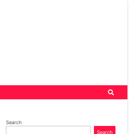
Search
Search