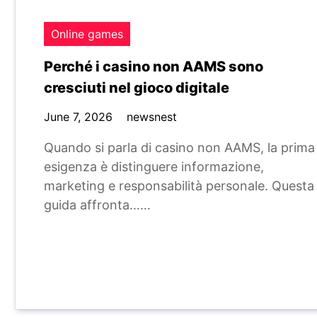
Online games
Perché i casino non AAMS sono
cresciuti nel gioco digitale
June 7, 2026
newsnest
Quando si parla di casino non AAMS, la prima
esigenza è distinguere informazione,
marketing e responsabilità personale. Questa
guida affronta……