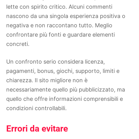
lette con spirito critico. Alcuni commenti
nascono da una singola esperienza positiva o
negativa e non raccontano tutto. Meglio
confrontare più fonti e guardare elementi
concreti.
Un confronto serio considera licenza,
pagamenti, bonus, giochi, supporto, limiti e
chiarezza. Il sito migliore non è
necessariamente quello più pubblicizzato, ma
quello che offre informazioni comprensibili e
condizioni controllabili.
Errori da evitare