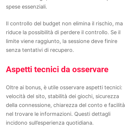
spese essenziali.
Il controllo del budget non elimina il rischio, ma
riduce la possibilità di perdere il controllo. Se il
limite viene raggiunto, la sessione deve finire
senza tentativi di recupero.
Aspetti tecnici da osservare
Oltre ai bonus, è utile osservare aspetti tecnici:
velocità del sito, stabilità dei giochi, sicurezza
della connessione, chiarezza del conto e facilità
nel trovare le informazioni. Questi dettagli
incidono sull’esperienza quotidiana.