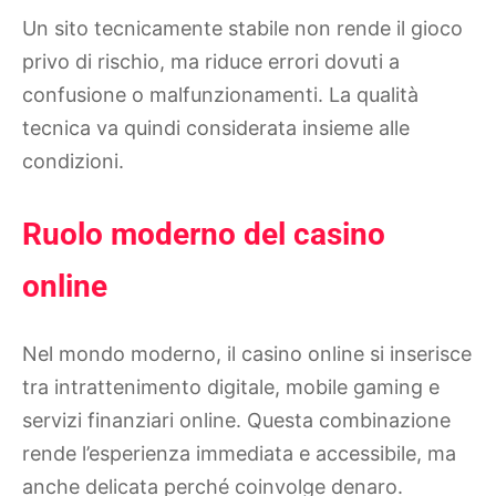
Un sito tecnicamente stabile non rende il gioco
privo di rischio, ma riduce errori dovuti a
confusione o malfunzionamenti. La qualità
tecnica va quindi considerata insieme alle
condizioni.
Ruolo moderno del casino
online
Nel mondo moderno, il casino online si inserisce
tra intrattenimento digitale, mobile gaming e
servizi finanziari online. Questa combinazione
rende l’esperienza immediata e accessibile, ma
anche delicata perché coinvolge denaro.