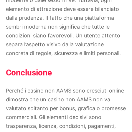
moderne o dalle sezioni live. Tuttavia, ogni
elemento di attrazione deve essere bilanciato
dalla prudenza. Il fatto che una piattaforma
sembri moderna non significa che tutte le
condizioni siano favorevoli. Un utente attento
separa l’aspetto visivo dalla valutazione
concreta di regole, sicurezza e limiti personali.
Conclusione
Perché i casino non AAMS sono cresciuti online
dimostra che un casino non AAMS non va
valutato soltanto per bonus, grafica o promesse
commerciali. Gli elementi decisivi sono
trasparenza, licenza, condizioni, pagamenti,