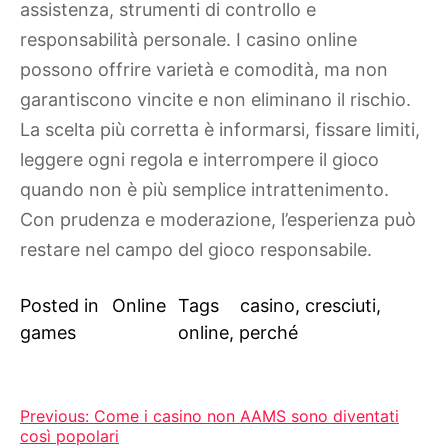
assistenza, strumenti di controllo e
responsabilità personale. I casino online
possono offrire varietà e comodità, ma non
garantiscono vincite e non eliminano il rischio.
La scelta più corretta è informarsi, fissare limiti,
leggere ogni regola e interrompere il gioco
quando non è più semplice intrattenimento.
Con prudenza e moderazione, l’esperienza può
restare nel campo del gioco responsabile.
Posted in
Online
Tags
casino
,
cresciuti
,
games
online
,
perché
Post
Previous:
Come i casino non AAMS sono diventati
così popolari