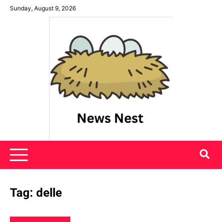
Skip
Sunday, August 9, 2026
to
content
News Nest
Tag:
delle