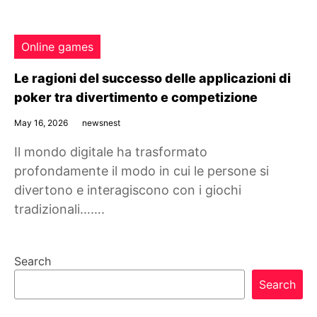
Online games
Le ragioni del successo delle applicazioni di
poker tra divertimento e competizione
May 16, 2026
newsnest
Il mondo digitale ha trasformato
profondamente il modo in cui le persone si
divertono e interagiscono con i giochi
tradizionali…….
Search
Search