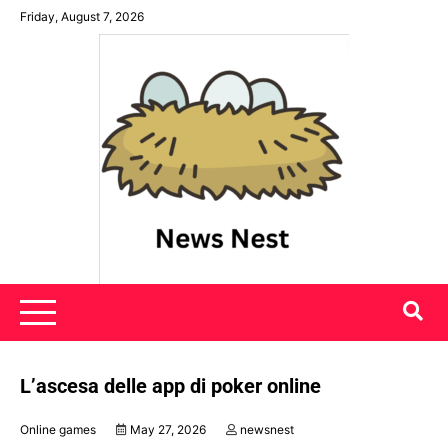
Skip
Friday, August 7, 2026
to
content
News Nest
L’ascesa delle app di poker online
Online games
May 27, 2026
newsnest