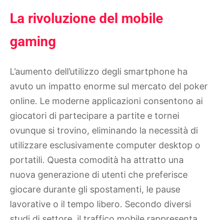
La rivoluzione del mobile
gaming
L’aumento dell’utilizzo degli smartphone ha
avuto un impatto enorme sul mercato del poker
online. Le moderne applicazioni consentono ai
giocatori di partecipare a partite e tornei
ovunque si trovino, eliminando la necessità di
utilizzare esclusivamente computer desktop o
portatili. Questa comodità ha attratto una
nuova generazione di utenti che preferisce
giocare durante gli spostamenti, le pause
lavorative o il tempo libero. Secondo diversi
studi di settore, il traffico mobile rappresenta