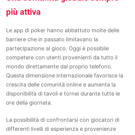
più attiva
Le app di poker hanno abbattuto molte delle
barriere che in passato limitavano la
partecipazione al gioco. Oggi è possibile
competere con utenti provenienti da tutto il
mondo direttamente dal proprio telefono.
Questa dimensione internazionale favorisce la
crescita delle comunità online e aumenta la
disponibilità di tavoli e tornei durante tutte le
ore della giornata.
La possibilità di confrontarsi con giocatori di
differenti livelli di esperienza e provenienze