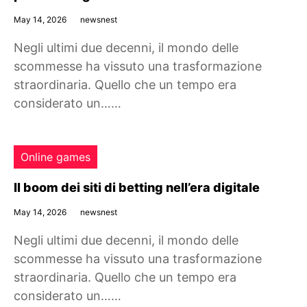
May 14, 2026
newsnest
Negli ultimi due decenni, il mondo delle
scommesse ha vissuto una trasformazione
straordinaria. Quello che un tempo era
considerato un……
Online games
Il boom dei siti di betting nell’era digitale
May 14, 2026
newsnest
Negli ultimi due decenni, il mondo delle
scommesse ha vissuto una trasformazione
straordinaria. Quello che un tempo era
considerato un……