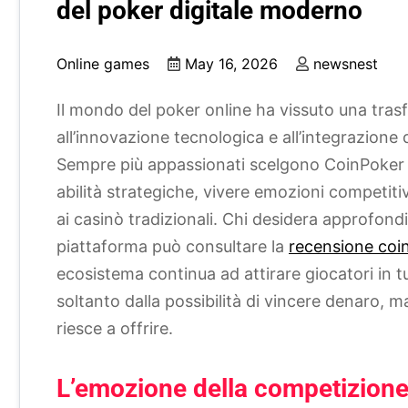
del poker digitale moderno
Online games
May 16, 2026
newsnest
Il mondo del poker online ha vissuto una trasfo
all’innovazione tecnologica e all’integrazione 
Sempre più appassionati scelgono CoinPoker 
abilità strategiche, vivere emozioni competit
ai casinò tradizionali. Chi desidera approfondi
piattaforma può consultare la
recensione coi
ecosistema continua ad attirare giocatori in 
soltanto dalla possibilità di vincere denaro, 
riesce a offrire.
L’emozione della competizione 