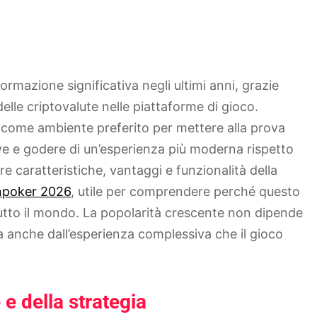
rmazione significativa negli ultimi anni, grazie
delle criptovalute nelle piattaforme di gioco.
come ambiente preferito per mettere alla prova
ive e godere di un’esperienza più moderna rispetto
re caratteristiche, vantaggi e funzionalità della
npoker 2026
, utile per comprendere perché questo
tutto il mondo. La popolarità crescente non dipende
ma anche dall’esperienza complessiva che il gioco
e della strategia