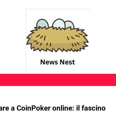
e a CoinPoker online: il fascino