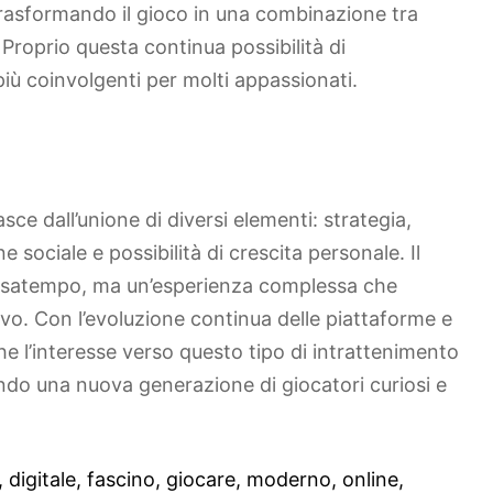
 trasformando il gioco in una combinazione tra
Proprio questa continua possibilità di
iù coinvolgenti per molti appassionati.
ce dall’unione di diversi elementi: strategia,
sociale e possibilità di crescita personale. Il
assatempo, ma un’esperienza complessa che
vo. Con l’evoluzione continua delle piattaforme e
che l’interesse verso questo tipo di intrattenimento
ando una nuova generazione di giocatori curiosi e
,
digitale
,
fascino
,
giocare
,
moderno
,
online
,