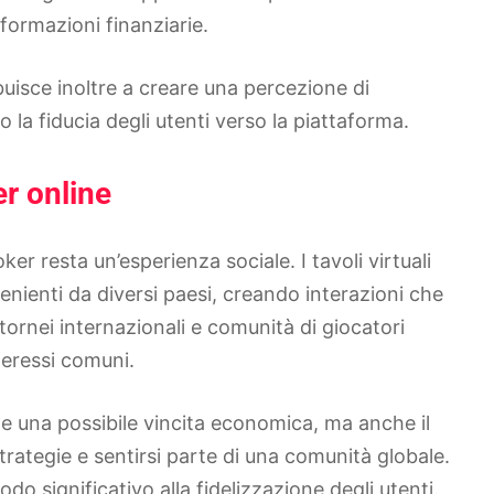
formazioni finanziarie.
uisce inoltre a creare una percezione di
la fiducia degli utenti verso la piattaforma.
r online
er resta un’esperienza sociale. I tavoli virtuali
ienti da diversi paesi, creando interazioni che
tornei internazionali e comunità di giocatori
teressi comuni.
e una possibile vincita economica, ma anche il
trategie e sentirsi parte di una comunità globale.
 significativo alla fidelizzazione degli utenti.