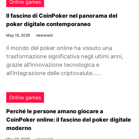
Online games
Il fascino di CoinPoker nel panorama del
poker digitale contemporaneo
May 16, 2026
newsnest
Il mondo del poker online ha vissuto una
trasformazione significativa negli ultimi anni,
grazie all’innovazione tecnologica e
all’integrazione delle criptovalute……
Online games
Perché le persone amano giocare a
CoinPoker online: il fascino del poker digitale
moderno