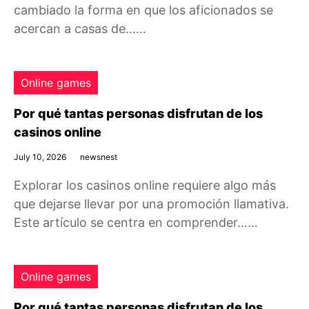
cambiado la forma en que los aficionados se
acercan a casas de……
Online games
Por qué tantas personas disfrutan de los
casinos online
July 10, 2026
newsnest
Explorar los casinos online requiere algo más
que dejarse llevar por una promoción llamativa.
Este artículo se centra en comprender……
Online games
Por qué tantas personas disfrutan de los