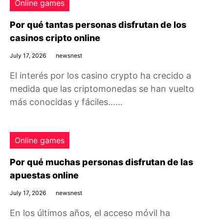
Online games
Por qué tantas personas disfrutan de los
casinos cripto online
July 17, 2026
newsnest
El interés por los casino crypto ha crecido a
medida que las criptomonedas se han vuelto
más conocidas y fáciles……
Online games
Por qué muchas personas disfrutan de las
apuestas online
July 17, 2026
newsnest
En los últimos años, el acceso móvil ha