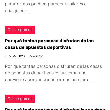
plataformas pueden parecer similares a
cualquier……
Online games
Por qué tantas personas disfrutan de las
casas de apuestas deportivas
June 25, 2026
newsnest
Por qué tantas personas disfrutan de las casas
de apuestas deportivas es un tema que
conviene abordar con información clara……
Online games
Por qué tantas personas disfrutan los casinos