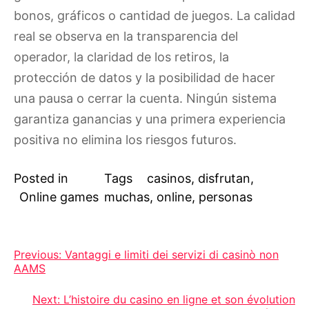
bonos, gráficos o cantidad de juegos. La calidad
real se observa en la transparencia del
operador, la claridad de los retiros, la
protección de datos y la posibilidad de hacer
una pausa o cerrar la cuenta. Ningún sistema
garantiza ganancias y una primera experiencia
positiva no elimina los riesgos futuros.
Posted in
Tags
casinos
,
disfrutan
,
Online games
muchas
,
online
,
personas
Post
Previous:
Vantaggi e limiti dei servizi di casinò non
AAMS
navigation
Next:
L’histoire du casino en ligne et son évolution