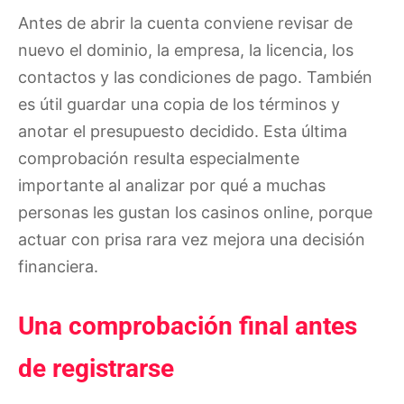
Antes de abrir la cuenta conviene revisar de
nuevo el dominio, la empresa, la licencia, los
contactos y las condiciones de pago. También
es útil guardar una copia de los términos y
anotar el presupuesto decidido. Esta última
comprobación resulta especialmente
importante al analizar por qué a muchas
personas les gustan los casinos online, porque
actuar con prisa rara vez mejora una decisión
financiera.
Una comprobación final antes
de registrarse