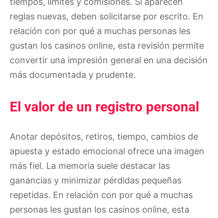
tiempos, límites y comisiones. Si aparecen
reglas nuevas, deben solicitarse por escrito. En
relación con por qué a muchas personas les
gustan los casinos online, esta revisión permite
convertir una impresión general en una decisión
más documentada y prudente.
El valor de un registro personal
Anotar depósitos, retiros, tiempo, cambios de
apuesta y estado emocional ofrece una imagen
más fiel. La memoria suele destacar las
ganancias y minimizar pérdidas pequeñas
repetidas. En relación con por qué a muchas
personas les gustan los casinos online, esta