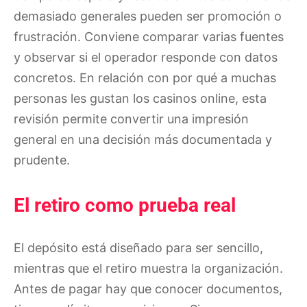
demasiado generales pueden ser promoción o
frustración. Conviene comparar varias fuentes
y observar si el operador responde con datos
concretos. En relación con por qué a muchas
personas les gustan los casinos online, esta
revisión permite convertir una impresión
general en una decisión más documentada y
prudente.
El retiro como prueba real
El depósito está diseñado para ser sencillo,
mientras que el retiro muestra la organización.
Antes de pagar hay que conocer documentos,