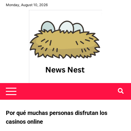
Skip
Monday, August 10, 2026
to
content
News Nest
Por qué muchas personas disfrutan los
casinos online