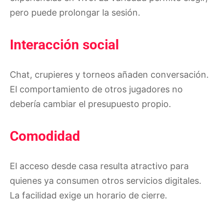
pero puede prolongar la sesión.
Interacción social
Chat, crupieres y torneos añaden conversación.
El comportamiento de otros jugadores no
debería cambiar el presupuesto propio.
Comodidad
El acceso desde casa resulta atractivo para
quienes ya consumen otros servicios digitales.
La facilidad exige un horario de cierre.