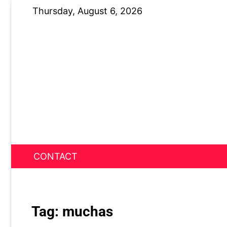
Skip
Thursday, August 6, 2026
to
content
CONTACT
News Nest
Tag:
muchas