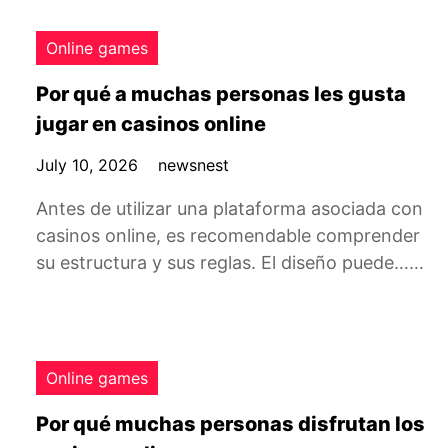
Online games
Por qué a muchas personas les gusta
jugar en casinos online
July 10, 2026
newsnest
Antes de utilizar una plataforma asociada con
casinos online, es recomendable comprender
su estructura y sus reglas. El diseño puede……
Online games
Por qué muchas personas disfrutan los