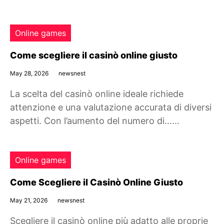
Online games
Come scegliere il casinò online giusto
May 28, 2026
newsnest
La scelta del casinò online ideale richiede
attenzione e una valutazione accurata di diversi
aspetti. Con l’aumento del numero di……
Online games
Come Scegliere il Casinò Online Giusto
May 21, 2026
newsnest
Scegliere il casinò online più adatto alle proprie