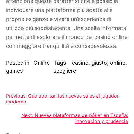
attenzione queste caratteristiche è possibile
individuare una piattaforma più adatta alle
proprie esigenze e vivere un’esperienza di
utilizzo più soddisfacente. Una scelta informata
permette di esplorare il mondo dei casinò online
con maggiore tranquillità e consapevolezza.
Posted in
Online
Tags
casino
,
giusto
,
online
,
games
scegliere
Post
Previous:
Qué aportan las nuevas salas al jugador
moderno
navigation
Next:
Nuevas plataformas de póker en España:
innovación y prudencia