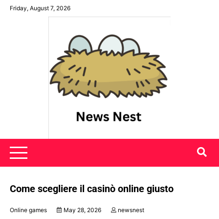
Skip
Friday, August 7, 2026
to
content
News Nest
Come scegliere il casinò online giusto
Online games
May 28, 2026
newsnest