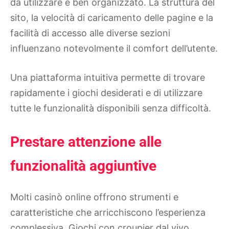
da utilizzare e ben organizzato. La struttura del
sito, la velocità di caricamento delle pagine e la
facilità di accesso alle diverse sezioni
influenzano notevolmente il comfort dell’utente.
Una piattaforma intuitiva permette di trovare
rapidamente i giochi desiderati e di utilizzare
tutte le funzionalità disponibili senza difficoltà.
Prestare attenzione alle
funzionalità aggiuntive
Molti casinò online offrono strumenti e
caratteristiche che arricchiscono l’esperienza
complessiva. Giochi con croupier dal vivo,