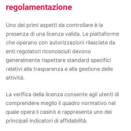
regolamentazione
Uno dei primi aspetti da controllare è la
presenza di una licenza valida. Le piattaforme
che operano con autorizzazioni rilasciate da
enti regolatori riconosciuti devono
generalmente rispettare standard specifici
relativi alla trasparenza e alla gestione delle
attività.
La verifica della licenza consente agli utenti di
comprendere meglio il quadro normativo nel
quale opera il casinò e rappresenta uno dei
principali indicatori di affidabilità.