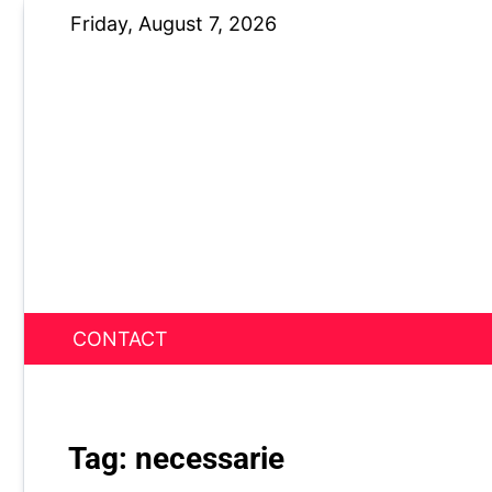
Skip
Friday, August 7, 2026
to
content
CONTACT
News Nest
Tag:
necessarie