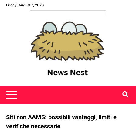
Skip
Friday, August 7, 2026
to
content
News Nest
Siti non AAMS: possibili vantaggi, limiti e
verifiche necessarie