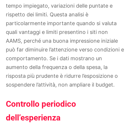
tempo impiegato, variazioni delle puntate e
rispetto dei limiti. Questa analisi è
particolarmente importante quando si valuta
quali vantaggi e limiti presentino i siti non
AAMS, perché una buona impressione iniziale
può far diminuire l’attenzione verso condizioni e
comportamento. Se i dati mostrano un
aumento della frequenza o della spesa, la
risposta più prudente è ridurre l’esposizione o
sospendere l’attività, non ampliare il budget.
Controllo periodico
dell’esperienza