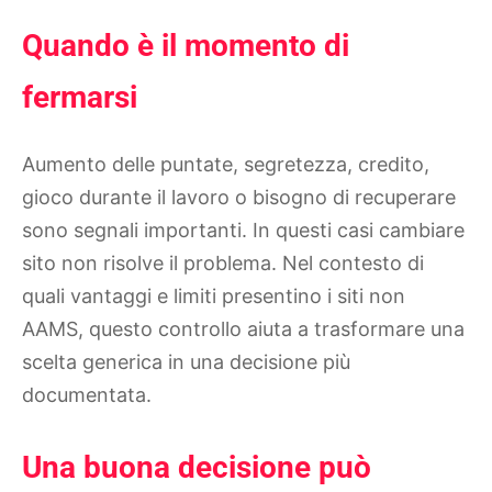
Quando è il momento di
fermarsi
Aumento delle puntate, segretezza, credito,
gioco durante il lavoro o bisogno di recuperare
sono segnali importanti. In questi casi cambiare
sito non risolve il problema. Nel contesto di
quali vantaggi e limiti presentino i siti non
AAMS, questo controllo aiuta a trasformare una
scelta generica in una decisione più
documentata.
Una buona decisione può