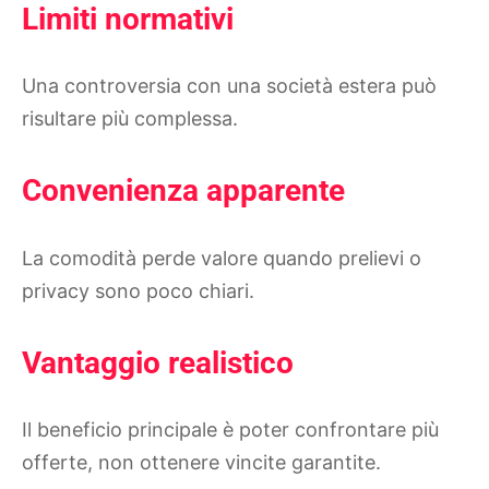
Limiti normativi
Una controversia con una società estera può
risultare più complessa.
Convenienza apparente
La comodità perde valore quando prelievi o
privacy sono poco chiari.
Vantaggio realistico
Il beneficio principale è poter confrontare più
offerte, non ottenere vincite garantite.