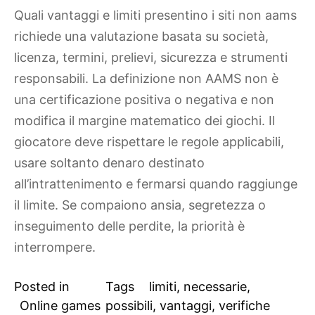
Quali vantaggi e limiti presentino i siti non aams
richiede una valutazione basata su società,
licenza, termini, prelievi, sicurezza e strumenti
responsabili. La definizione non AAMS non è
una certificazione positiva o negativa e non
modifica il margine matematico dei giochi. Il
giocatore deve rispettare le regole applicabili,
usare soltanto denaro destinato
all’intrattenimento e fermarsi quando raggiunge
il limite. Se compaiono ansia, segretezza o
inseguimento delle perdite, la priorità è
interrompere.
Posted in
Tags
limiti
,
necessarie
,
Online games
possibili
,
vantaggi
,
verifiche