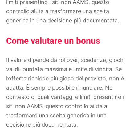
limiti presentino i siti non AAMS, questo
controllo aiuta a trasformare una scelta
generica in una decisione più documentata.
Come valutare un bonus
Il valore dipende da rollover, scadenza, giochi
validi, puntata massima e limite di vincita. Se
l’offerta richiede più gioco del previsto, non è
adatta. È sempre possibile rinunciare. Nel
contesto di quali vantaggi e limiti presentino i
siti non AAMS, questo controllo aiuta a
trasformare una scelta generica in una
decisione più documentata.