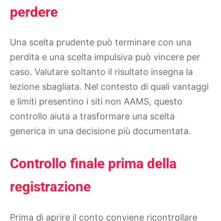
perdere
Una scelta prudente può terminare con una
perdita e una scelta impulsiva può vincere per
caso. Valutare soltanto il risultato insegna la
lezione sbagliata. Nel contesto di quali vantaggi
e limiti presentino i siti non AAMS, questo
controllo aiuta a trasformare una scelta
generica in una decisione più documentata.
Controllo finale prima della
registrazione
Prima di aprire il conto conviene ricontrollare