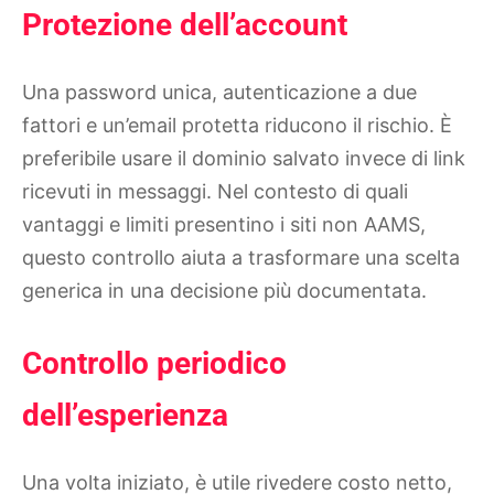
Protezione dell’account
Una password unica, autenticazione a due
fattori e un’email protetta riducono il rischio. È
preferibile usare il dominio salvato invece di link
ricevuti in messaggi. Nel contesto di quali
vantaggi e limiti presentino i siti non AAMS,
questo controllo aiuta a trasformare una scelta
generica in una decisione più documentata.
Controllo periodico
dell’esperienza
Una volta iniziato, è utile rivedere costo netto,