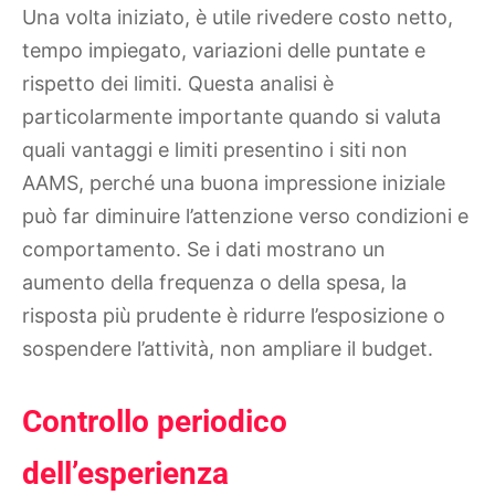
Una volta iniziato, è utile rivedere costo netto,
tempo impiegato, variazioni delle puntate e
rispetto dei limiti. Questa analisi è
particolarmente importante quando si valuta
quali vantaggi e limiti presentino i siti non
AAMS, perché una buona impressione iniziale
può far diminuire l’attenzione verso condizioni e
comportamento. Se i dati mostrano un
aumento della frequenza o della spesa, la
risposta più prudente è ridurre l’esposizione o
sospendere l’attività, non ampliare il budget.
Controllo periodico
dell’esperienza