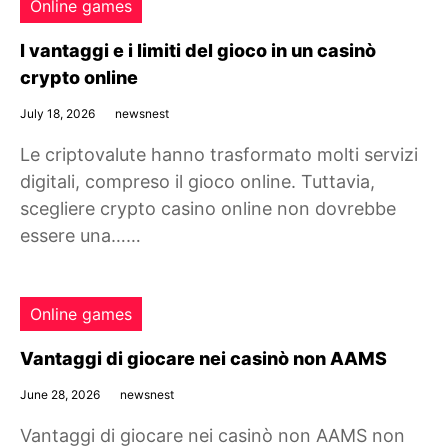
Online games
I vantaggi e i limiti del gioco in un casinò
crypto online
July 18, 2026
newsnest
Le criptovalute hanno trasformato molti servizi
digitali, compreso il gioco online. Tuttavia,
scegliere crypto casino online non dovrebbe
essere una……
Online games
Vantaggi di giocare nei casinò non AAMS
June 28, 2026
newsnest
Vantaggi di giocare nei casinò non AAMS non