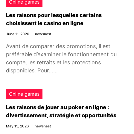
Online games
Les raisons pour lesquelles certains
choisissent le casino en ligne
June 11, 2026
newsnest
Avant de comparer des promotions, il est
préférable d’examiner le fonctionnement du
compte, les retraits et les protections
disponibles. Pour……
Online games
Les raisons de jouer au poker en ligne :
divertissement, stratégie et opportunités
May 15, 2026
newsnest