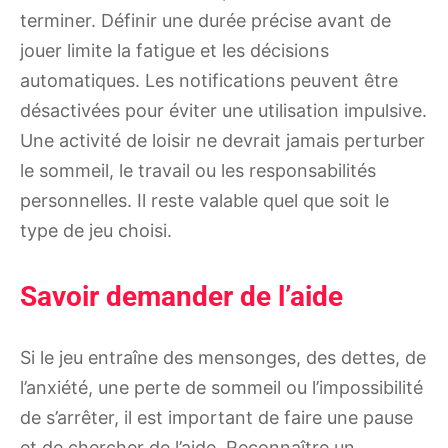
terminer. Définir une durée précise avant de
jouer limite la fatigue et les décisions
automatiques. Les notifications peuvent être
désactivées pour éviter une utilisation impulsive.
Une activité de loisir ne devrait jamais perturber
le sommeil, le travail ou les responsabilités
personnelles. Il reste valable quel que soit le
type de jeu choisi.
Savoir demander de l’aide
Si le jeu entraîne des mensonges, des dettes, de
l’anxiété, une perte de sommeil ou l’impossibilité
de s’arrêter, il est important de faire une pause
et de chercher de l’aide. Reconnaître un