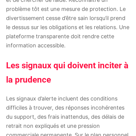
problème tôt est une mesure de protection. Le
divertissement cesse d’être sain lorsqu’il prend
le dessus sur les obligations et les relations. Une
plateforme transparente doit rendre cette
information accessible.
Les signaux qui doivent inciter à
la prudence
Les signaux d’alerte incluent des conditions
difficiles à trouver, des réponses incohérentes
du support, des frais inattendus, des délais de
retrait non expliqués et une pression
commerciale permanente. Sur le plan personnel,