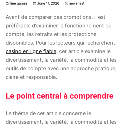
Online games
June 11, 2026
newsnest
Avant de comparer des promotions, il est
préférable d’examiner le fonctionnement du
compte, les retraits et les protections
disponibles. Pour les lecteurs qui recherchent
casino en ligne fiable
, cet article examine le
divertissement, la variété, la commodité et les
outils de compte avec une approche pratique,
claire et responsable.
Le point central à comprendre
Le thème de cet article concerne le
divertissement, la variété, la commodité et les