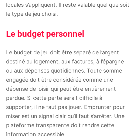
locales s’appliquent. Il reste valable quel que soit
le type de jeu choisi.
Le budget personnel
Le budget de jeu doit être séparé de l’argent
destiné au logement, aux factures, à l’épargne
ou aux dépenses quotidiennes. Toute somme
engagée doit être considérée comme une
dépense de loisir qui peut être entièrement
perdue. Si cette perte serait difficile à
supporter, il ne faut pas jouer. Emprunter pour
miser est un signal clair qu’il faut s’arrêter. Une
plateforme transparente doit rendre cette
information accessible.