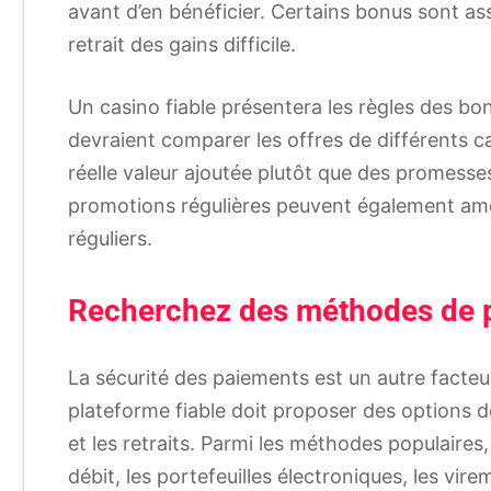
avant d’en bénéficier. Certains bonus sont as
retrait des gains difficile.
Un casino fiable présentera les règles des bo
devraient comparer les offres de différents ca
réelle valeur ajoutée plutôt que des promesses
promotions régulières peuvent également amél
réguliers.
Recherchez des méthodes de 
La sécurité des paiements est un autre facteur
plateforme fiable doit proposer des options d
et les retraits. Parmi les méthodes populaires,
débit, les portefeuilles électroniques, les vir