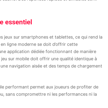
re essentiel
s jeux sur smartphones et tablettes, ce qui rend la
en ligne moderne se doit d’offrir cette
 une application dédiée fonctionnant de manière
 jeu sur mobile doit offrir une qualité identique à
nt une navigation aisée et des temps de chargement
le performant permet aux joueurs de profiter de
ieu, sans compromettre ni les performances ni la