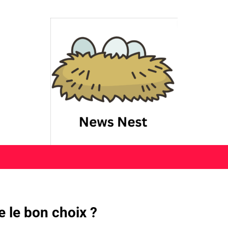
e le bon choix ?