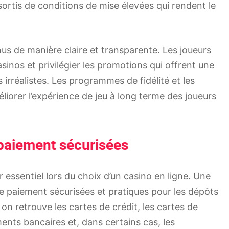
sortis de conditions de mise élevées qui rendent le
nus de manière claire et transparente. Les joueurs
sinos et privilégier les promotions qui offrent une
 irréalistes. Les programmes de fidélité et les
iorer l’expérience de jeu à long terme des joueurs
paiement sécurisées
 essentiel lors du choix d’un casino en ligne. Une
e paiement sécurisées et pratiques pour les dépôts
 on retrouve les cartes de crédit, les cartes de
ements bancaires et, dans certains cas, les