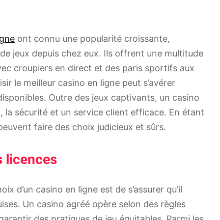
igne
ont connu une popularité croissante,
 de jeux depuis chez eux. Ils offrent une multitude
vec croupiers en direct et des paris sportifs aux
r le meilleur casino en ligne peut s’avérer
isponibles. Outre des jeux captivants, un casino
, la sécurité et un service client efficace. En étant
peuvent faire des choix judicieux et sûrs.
s licences
oix d’un casino en ligne est de s’assurer qu’il
uises. Un casino agréé opère selon des règles
garantir des pratiques de jeu équitables. Parmi les