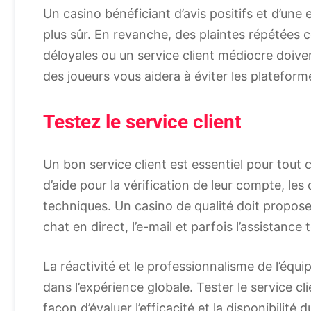
Un casino bénéficiant d’avis positifs et d’une
plus sûr. En revanche, des plaintes répétées
déloyales ou un service client médiocre doiven
des joueurs vous aidera à éviter les plateform
Testez le service client
Un bon service client est essentiel pour tout 
d’aide pour la vérification de leur compte, les
techniques. Un casino de qualité doit propose
chat en direct, l’e-mail et parfois l’assistance
La réactivité et le professionnalisme de l’équi
dans l’expérience globale. Tester le service c
façon d’évaluer l’efficacité et la disponibilit