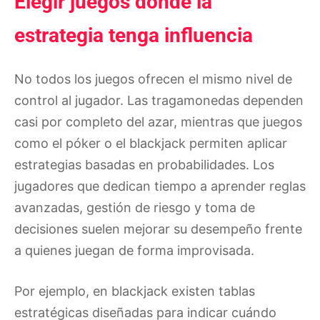
Elegir juegos donde la
estrategia tenga influencia
No todos los juegos ofrecen el mismo nivel de
control al jugador. Las tragamonedas dependen
casi por completo del azar, mientras que juegos
como el póker o el blackjack permiten aplicar
estrategias basadas en probabilidades. Los
jugadores que dedican tiempo a aprender reglas
avanzadas, gestión de riesgo y toma de
decisiones suelen mejorar su desempeño frente
a quienes juegan de forma improvisada.
Por ejemplo, en blackjack existen tablas
estratégicas diseñadas para indicar cuándo