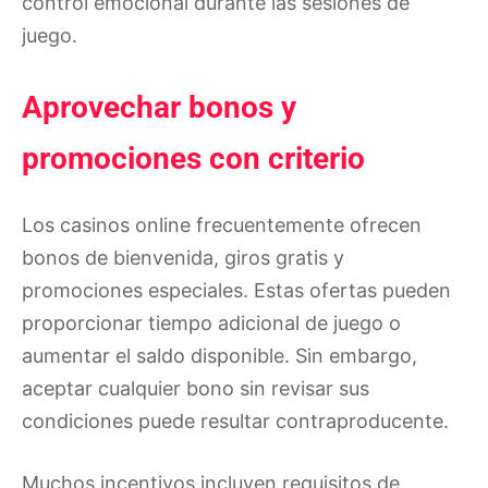
control emocional durante las sesiones de
juego.
Aprovechar bonos y
promociones con criterio
Los casinos online frecuentemente ofrecen
bonos de bienvenida, giros gratis y
promociones especiales. Estas ofertas pueden
proporcionar tiempo adicional de juego o
aumentar el saldo disponible. Sin embargo,
aceptar cualquier bono sin revisar sus
condiciones puede resultar contraproducente.
Muchos incentivos incluyen requisitos de