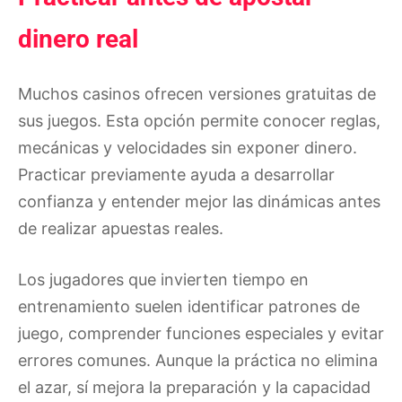
dinero real
Muchos casinos ofrecen versiones gratuitas de
sus juegos. Esta opción permite conocer reglas,
mecánicas y velocidades sin exponer dinero.
Practicar previamente ayuda a desarrollar
confianza y entender mejor las dinámicas antes
de realizar apuestas reales.
Los jugadores que invierten tiempo en
entrenamiento suelen identificar patrones de
juego, comprender funciones especiales y evitar
errores comunes. Aunque la práctica no elimina
el azar, sí mejora la preparación y la capacidad