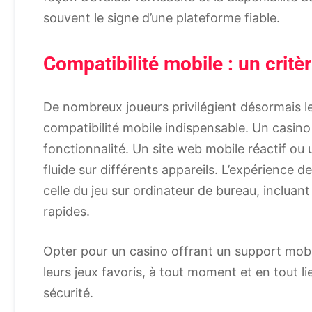
souvent le signe d’une plateforme fiable.
Compatibilité mobile : un critè
De nombreux joueurs privilégient désormais le
compatibilité mobile indispensable. Un casino 
fonctionnalité. Un site web mobile réactif ou
fluide sur différents appareils. L’expérience de
celle du jeu sur ordinateur de bureau, inclua
rapides.
Opter pour un casino offrant un support mobi
leurs jeux favoris, à tout moment et en tout l
sécurité.