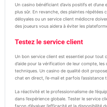
Un casino bénéficiant d’avis positifs et d’une
plus sûr. En revanche, des plaintes répétées
déloyales ou un service client médiocre doiven
des joueurs vous aidera à éviter les plateform
Testez le service client
Un bon service client est essentiel pour tout 
d’aide pour la vérification de leur compte, les
techniques. Un casino de qualité doit propose
chat en direct, l’e-mail et parfois l’assistance
La réactivité et le professionnalisme de l’équi
dans l’expérience globale. Tester le service c
façon d’évaluer l’efficacité et la disponibilit