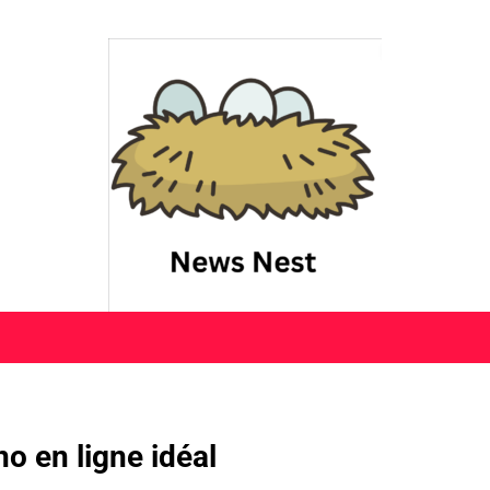
no en ligne idéal