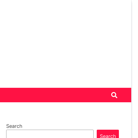
Search
Search