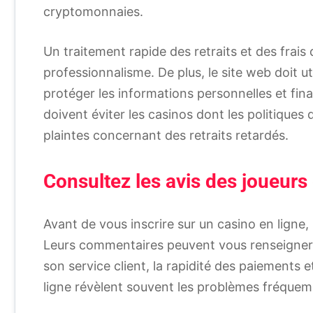
cryptomonnaies.
Un traitement rapide des retraits et des frais
professionnalisme. De plus, le site web doit u
protéger les informations personnelles et fin
doivent éviter les casinos dont les politiques 
plaintes concernant des retraits retardés.
Consultez les avis des joueurs 
Avant de vous inscrire sur un casino en ligne, il
Leurs commentaires peuvent vous renseigner su
son service client, la rapidité des paiements et
ligne révèlent souvent les problèmes fréquem