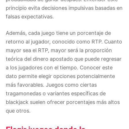
principio evita decisiones impulsivas basadas en
falsas expectativas.
Además, cada juego tiene un porcentaje de
retorno al jugador, conocido como RTP. Cuanto
mayor sea el RTP, mayor será la proporción
teórica del dinero apostado que puede regresar
a los jugadores con el tiempo. Conocer este
dato permite elegir opciones potencialmente
más favorables. Juegos como ciertas
tragamonedas o variantes específicas de
blackjack suelen ofrecer porcentajes más altos
que otros.