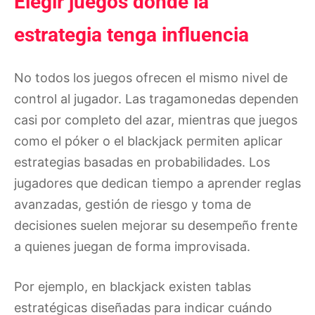
Elegir juegos donde la
estrategia tenga influencia
No todos los juegos ofrecen el mismo nivel de
control al jugador. Las tragamonedas dependen
casi por completo del azar, mientras que juegos
como el póker o el blackjack permiten aplicar
estrategias basadas en probabilidades. Los
jugadores que dedican tiempo a aprender reglas
avanzadas, gestión de riesgo y toma de
decisiones suelen mejorar su desempeño frente
a quienes juegan de forma improvisada.
Por ejemplo, en blackjack existen tablas
estratégicas diseñadas para indicar cuándo