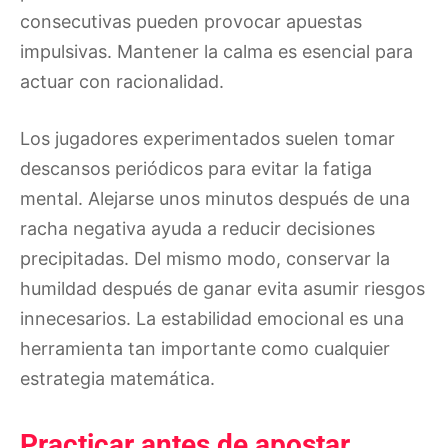
consecutivas pueden provocar apuestas
impulsivas. Mantener la calma es esencial para
actuar con racionalidad.
Los jugadores experimentados suelen tomar
descansos periódicos para evitar la fatiga
mental. Alejarse unos minutos después de una
racha negativa ayuda a reducir decisiones
precipitadas. Del mismo modo, conservar la
humildad después de ganar evita asumir riesgos
innecesarios. La estabilidad emocional es una
herramienta tan importante como cualquier
estrategia matemática.
Practicar antes de apostar