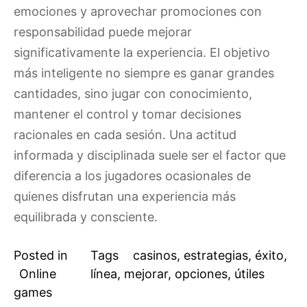
emociones y aprovechar promociones con
responsabilidad puede mejorar
significativamente la experiencia. El objetivo
más inteligente no siempre es ganar grandes
cantidades, sino jugar con conocimiento,
mantener el control y tomar decisiones
racionales en cada sesión. Una actitud
informada y disciplinada suele ser el factor que
diferencia a los jugadores ocasionales de
quienes disfrutan una experiencia más
equilibrada y consciente.
Posted in
Tags
casinos
,
estrategias
,
éxito
,
Online
línea
,
mejorar
,
opciones
,
útiles
games