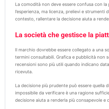
La comodità non deve essere confusa con la p
l’esperienza, ma licenza, prelievi e strumenti d
contesto, rallentare la decisione aiuta a ren
La società che gestisce la pia
Il marchio dovrebbe essere collegato a una soc
termini consultabili. Grafica e pubblicità non 
recensioni sono più utili quando indicano data
ricevuta.
La decisione più prudente può essere quella d
impossibile da verificare è una ragione suffici
decisione aiuta a renderla più consapevole e