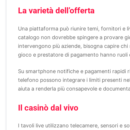
La varietà dell’offerta
Una piattaforma può riunire temi, fornitori e li
catalogo non dovrebbe spingere a provare g
intervengono più aziende, bisogna capire chi 
gioco e prestatore di pagamento hanno ruoli d
Su smartphone notifiche e pagamenti rapidi ri
telefono possono integrare i limiti presenti ne
aiuta a renderla più consapevole e documenta
Il casinò dal vivo
I tavoli live utilizzano telecamere, sensori e 