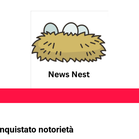
nquistato notorietà