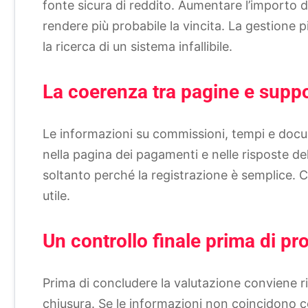
fonte sicura di reddito. Aumentare l’importo
rendere più probabile la vincita. La gestione p
la ricerca di un sistema infallibile.
La coerenza tra pagine e supp
Le informazioni su commissioni, tempi e docu
nella pagina dei pagamenti e nelle risposte d
soltanto perché la registrazione è semplice. 
utile.
Un controllo finale prima di p
Prima di concludere la valutazione conviene ril
chiusura. Se le informazioni non coincidono co