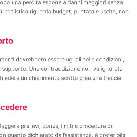
 dopo una perdita espone a danni maggiori senza
iù realistica riguarda budget, puntata e uscita, non
orto
menti dovrebbero essere uguali nelle condizioni,
el supporto. Una contraddizione non va ignorata
Chiedere un chiarimento scritto crea una traccia
rocedere
eggere prelievi, bonus, limiti e procedura di
n quanto dichiarato dall’assistenza, è preferibile