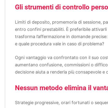
Gli strumenti di controllo pers
Limiti di deposito, promemoria di sessione, p
entro confini prestabiliti. È preferibile attivar
trasforma l’affermazione in domande precise:
e quale procedura vale in caso di problema?
Ogni vantaggio va confrontato con il suo cost
aumentano confusione, commissioni o difficoltà
decisione aiuta a renderla più consapevole e
Nessun metodo elimina il van
Strategie progressive, orari fortunati o sequ