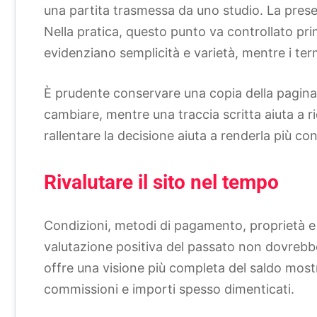
una partita trasmessa da uno studio. La presen
Nella pratica, questo punto va controllato pr
evidenziano semplicità e varietà, mentre i ter
È prudente conservare una copia della pagina 
cambiare, mentre una traccia scritta aiuta a ri
rallentare la decisione aiuta a renderla più 
Rivalutare il sito nel tempo
Condizioni, metodi di pagamento, proprietà e
valutazione positiva del passato non dovrebb
offre una visione più completa del saldo mostra
commissioni e importi spesso dimenticati.