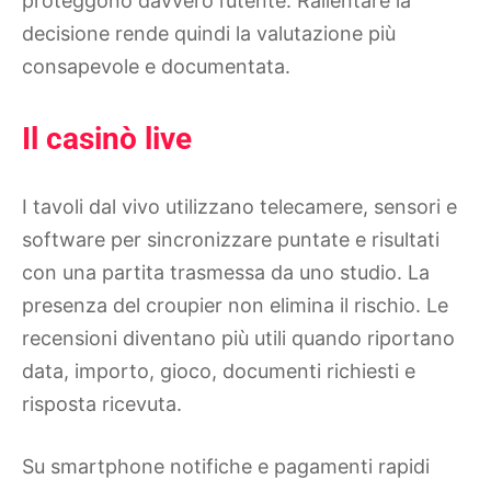
proteggono davvero l’utente. Rallentare la
decisione rende quindi la valutazione più
consapevole e documentata.
Il casinò live
I tavoli dal vivo utilizzano telecamere, sensori e
software per sincronizzare puntate e risultati
con una partita trasmessa da uno studio. La
presenza del croupier non elimina il rischio. Le
recensioni diventano più utili quando riportano
data, importo, gioco, documenti richiesti e
risposta ricevuta.
Su smartphone notifiche e pagamenti rapidi