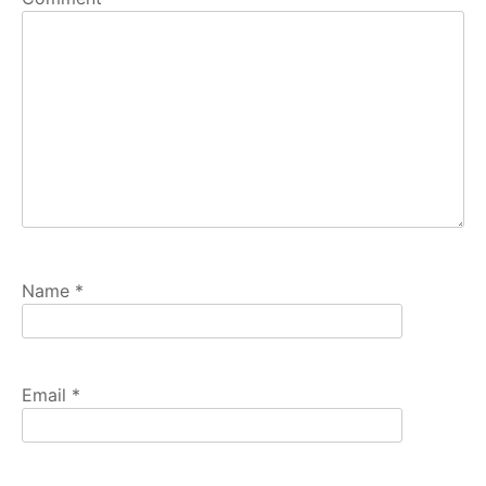
Name
*
Email
*