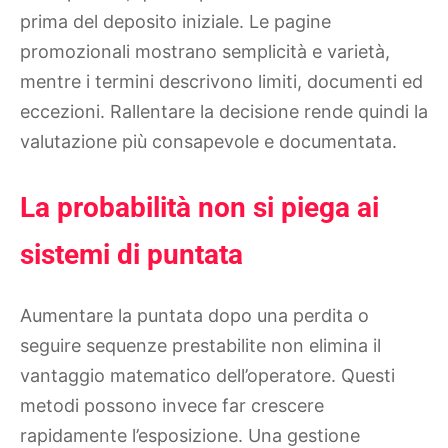
prima del deposito iniziale. Le pagine
promozionali mostrano semplicità e varietà,
mentre i termini descrivono limiti, documenti ed
eccezioni. Rallentare la decisione rende quindi la
valutazione più consapevole e documentata.
La probabilità non si piega ai
sistemi di puntata
Aumentare la puntata dopo una perdita o
seguire sequenze prestabilite non elimina il
vantaggio matematico dell’operatore. Questi
metodi possono invece far crescere
rapidamente l’esposizione. Una gestione