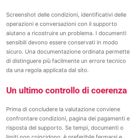
Screenshot delle condizioni, identificativi delle
operazioni e conversazioni con il supporto
aiutano a ricostruire un problema. I documenti
sensibili devono essere conservati in modo
sicuro. Una documentazione ordinata permette
di distinguere più facilmente un errore tecnico
da una regola applicata dal sito.
Un ultimo controllo di coerenza
Prima di concludere la valutazione conviene
confrontare condizioni, pagina dei pagamenti e
risposta del supporto. Se tempi, documenti o
limiti non coincidono, è preferibile fermarsi e