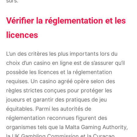
sûrs.
Vérifier la réglementation et les
licences
L’un des critères les plus importants lors du
choix d’un casino en ligne est de s’assurer qu’il
possède les licences et la réglementation
requises. Un casino agréé opère selon des
règles strictes conçues pour protéger les
joueurs et garantir des pratiques de jeu
équitables. Parmi les autorités de
réglementation reconnues figurent des
organismes tels que la Malta Gaming Authority,
la UK Gambling Commission et la Curacao