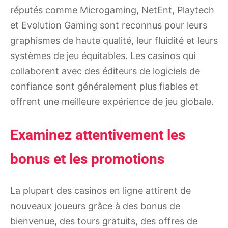
réputés comme Microgaming, NetEnt, Playtech
et Evolution Gaming sont reconnus pour leurs
graphismes de haute qualité, leur fluidité et leurs
systèmes de jeu équitables. Les casinos qui
collaborent avec des éditeurs de logiciels de
confiance sont généralement plus fiables et
offrent une meilleure expérience de jeu globale.
Examinez attentivement les
bonus et les promotions
La plupart des casinos en ligne attirent de
nouveaux joueurs grâce à des bonus de
bienvenue, des tours gratuits, des offres de