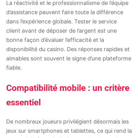
La réactivité et le professionnalisme de l’équipe
d’assistance peuvent faire toute la différence
dans l’expérience globale. Tester le service
client avant de déposer de l’argent est une
bonne façon d’évaluer l’efficacité et la
disponibilité du casino. Des réponses rapides et
aimables sont souvent le signe d’une plateforme
fiable.
Compatibilité mobile : un critère
essentiel
De nombreux joueurs privilégient désormais les
jeux sur smartphones et tablettes, ce qui rend la