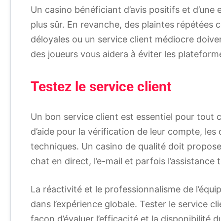
Un casino bénéficiant d’avis positifs et d’une
plus sûr. En revanche, des plaintes répétées
déloyales ou un service client médiocre doiven
des joueurs vous aidera à éviter les plateform
Testez le service client
Un bon service client est essentiel pour tout 
d’aide pour la vérification de leur compte, les
techniques. Un casino de qualité doit propose
chat en direct, l’e-mail et parfois l’assistance
La réactivité et le professionnalisme de l’équi
dans l’expérience globale. Tester le service c
façon d’évaluer l’efficacité et la disponibilit