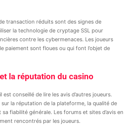
 de transaction réduits sont des signes de
tiliser la technologie de cryptage SSL pour
ancières contre les cybermenaces. Les joueurs
de paiement sont floues ou qui font l’objet de
et la réputation du casino
 est conseillé de lire les avis d’autres joueurs.
r la réputation de la plateforme, la qualité de
 sa fiabilité générale. Les forums et sites d’avis en
ment rencontrés par les joueurs.