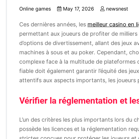
Online games
May 17, 2026
newsnest
Ces dernières années, les
meilleur casino en l
permettant aux joueurs de profiter de milliers
d’options de divertissement, allant des jeux a
machines à sous et au poker. Cependant, choisi
complexe face à la multitude de plateformes d
fiable doit également garantir l’équité des jeux
attentifs aux aspects importants, les joueurs 
Vérifier la réglementation et le
L’un des critères les plus importants lors du ch
possède les licences et la réglementation req
strictes conçues pour protéger les joueurs et 