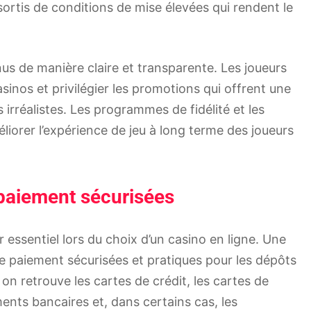
sortis de conditions de mise élevées qui rendent le
nus de manière claire et transparente. Les joueurs
sinos et privilégier les promotions qui offrent une
 irréalistes. Les programmes de fidélité et les
iorer l’expérience de jeu à long terme des joueurs
paiement sécurisées
 essentiel lors du choix d’un casino en ligne. Une
e paiement sécurisées et pratiques pour les dépôts
 on retrouve les cartes de crédit, les cartes de
ements bancaires et, dans certains cas, les