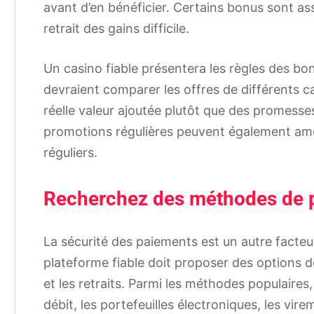
avant d’en bénéficier. Certains bonus sont as
retrait des gains difficile.
Un casino fiable présentera les règles des bo
devraient comparer les offres de différents ca
réelle valeur ajoutée plutôt que des promesses
promotions régulières peuvent également amél
réguliers.
Recherchez des méthodes de 
La sécurité des paiements est un autre facteur
plateforme fiable doit proposer des options d
et les retraits. Parmi les méthodes populaires,
débit, les portefeuilles électroniques, les vir