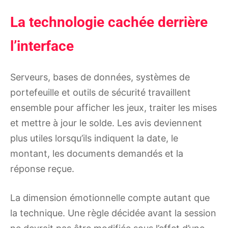
La technologie cachée derrière
l’interface
Serveurs, bases de données, systèmes de
portefeuille et outils de sécurité travaillent
ensemble pour afficher les jeux, traiter les mises
et mettre à jour le solde. Les avis deviennent
plus utiles lorsqu’ils indiquent la date, le
montant, les documents demandés et la
réponse reçue.
La dimension émotionnelle compte autant que
la technique. Une règle décidée avant la session