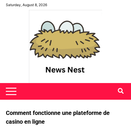
Skip
Saturday, August 8, 2026
to
content
News Nest
Comment fonctionne une plateforme de
casino en ligne