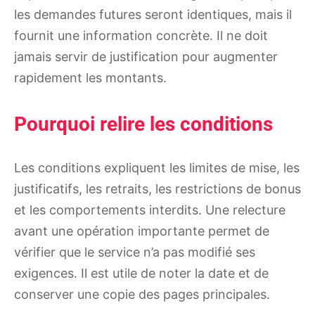
les demandes futures seront identiques, mais il
fournit une information concrète. Il ne doit
jamais servir de justification pour augmenter
rapidement les montants.
Pourquoi relire les conditions
Les conditions expliquent les limites de mise, les
justificatifs, les retraits, les restrictions de bonus
et les comportements interdits. Une relecture
avant une opération importante permet de
vérifier que le service n’a pas modifié ses
exigences. Il est utile de noter la date et de
conserver une copie des pages principales.