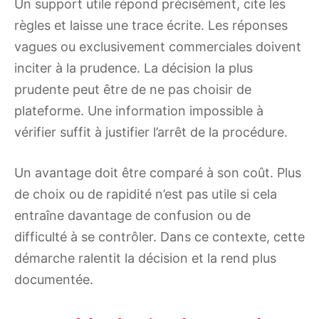
Un support utile répond précisément, cite les
règles et laisse une trace écrite. Les réponses
vagues ou exclusivement commerciales doivent
inciter à la prudence. La décision la plus
prudente peut être de ne pas choisir de
plateforme. Une information impossible à
vérifier suffit à justifier l’arrêt de la procédure.
Un avantage doit être comparé à son coût. Plus
de choix ou de rapidité n’est pas utile si cela
entraîne davantage de confusion ou de
difficulté à se contrôler. Dans ce contexte, cette
démarche ralentit la décision et la rend plus
documentée.