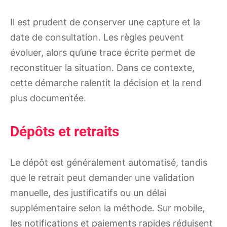
Il est prudent de conserver une capture et la
date de consultation. Les règles peuvent
évoluer, alors qu’une trace écrite permet de
reconstituer la situation. Dans ce contexte,
cette démarche ralentit la décision et la rend
plus documentée.
Dépôts et retraits
Le dépôt est généralement automatisé, tandis
que le retrait peut demander une validation
manuelle, des justificatifs ou un délai
supplémentaire selon la méthode. Sur mobile,
les notifications et paiements rapides réduisent