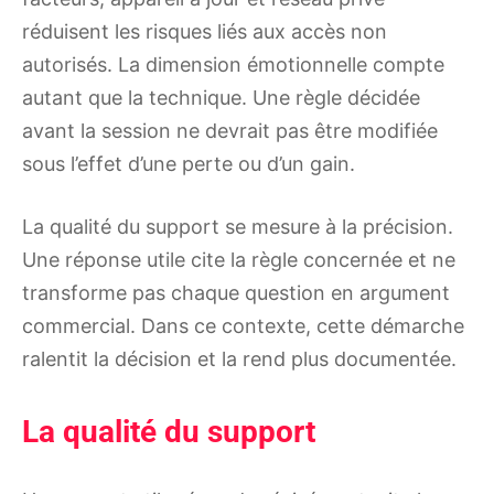
réduisent les risques liés aux accès non
autorisés. La dimension émotionnelle compte
autant que la technique. Une règle décidée
avant la session ne devrait pas être modifiée
sous l’effet d’une perte ou d’un gain.
La qualité du support se mesure à la précision.
Une réponse utile cite la règle concernée et ne
transforme pas chaque question en argument
commercial. Dans ce contexte, cette démarche
ralentit la décision et la rend plus documentée.
La qualité du support