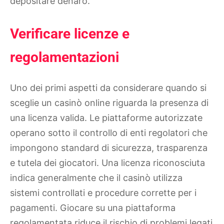
depositare denaro.
Verificare licenze e
regolamentazioni
Uno dei primi aspetti da considerare quando si
sceglie un casinò online riguarda la presenza di
una licenza valida. Le piattaforme autorizzate
operano sotto il controllo di enti regolatori che
impongono standard di sicurezza, trasparenza
e tutela dei giocatori. Una licenza riconosciuta
indica generalmente che il casinò utilizza
sistemi controllati e procedure corrette per i
pagamenti. Giocare su una piattaforma
regolamentata riduce il rischio di problemi legati