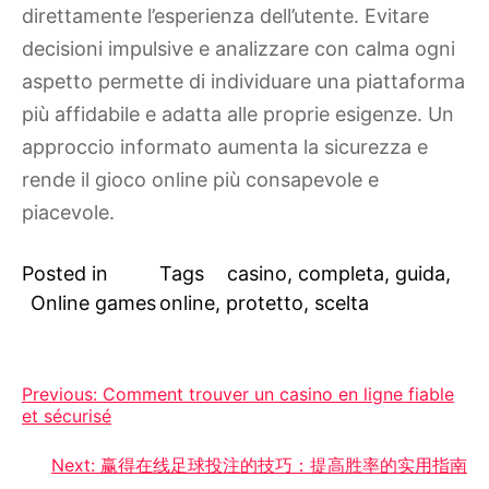
direttamente l’esperienza dell’utente. Evitare
decisioni impulsive e analizzare con calma ogni
aspetto permette di individuare una piattaforma
più affidabile e adatta alle proprie esigenze. Un
approccio informato aumenta la sicurezza e
rende il gioco online più consapevole e
piacevole.
Posted in
Tags
casino
,
completa
,
guida
,
Online games
online
,
protetto
,
scelta
Post
Previous:
Comment trouver un casino en ligne fiable
et sécurisé
navigation
Next:
赢得在线足球投注的技巧：提高胜率的实用指南