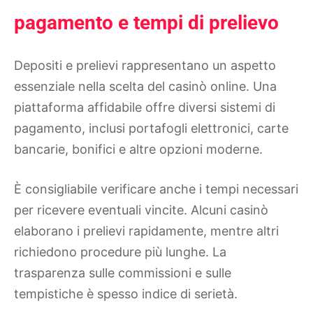
pagamento e tempi di prelievo
Depositi e prelievi rappresentano un aspetto
essenziale nella scelta del casinò online. Una
piattaforma affidabile offre diversi sistemi di
pagamento, inclusi portafogli elettronici, carte
bancarie, bonifici e altre opzioni moderne.
È consigliabile verificare anche i tempi necessari
per ricevere eventuali vincite. Alcuni casinò
elaborano i prelievi rapidamente, mentre altri
richiedono procedure più lunghe. La
trasparenza sulle commissioni e sulle
tempistiche è spesso indice di serietà.