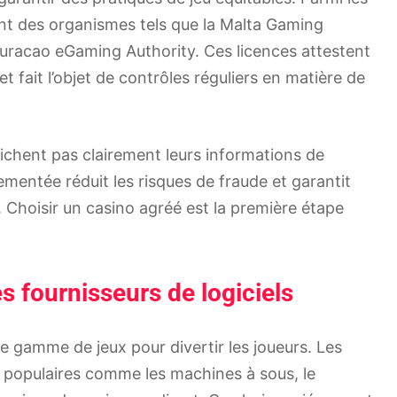
nt des organismes tels que la Malta Gaming
uracao eGaming Authority. Ces licences attestent
t fait l’objet de contrôles réguliers en matière de
ffichent pas clairement leurs informations de
ementée réduit les risques de fraude et garantit
s. Choisir un casino agréé est la première étape
es fournisseurs de logiciels
e gamme de jeux pour divertir les joueurs. Les
s populaires comme les machines à sous, le