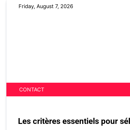
Skip
Friday, August 7, 2026
to
content
CONTACT
News Nest
Les critères essentiels pour sé