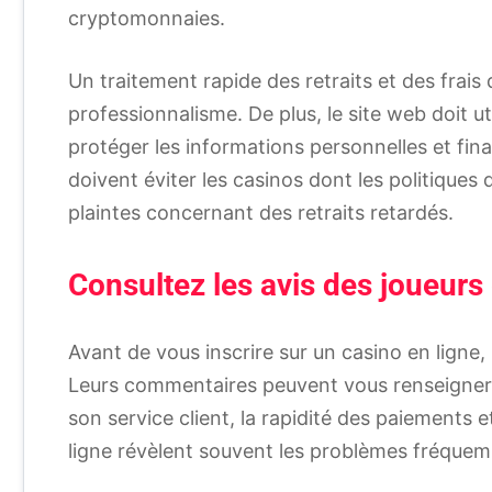
cryptomonnaies.
Un traitement rapide des retraits et des frais
professionnalisme. De plus, le site web doit u
protéger les informations personnelles et fin
doivent éviter les casinos dont les politiques 
plaintes concernant des retraits retardés.
Consultez les avis des joueurs 
Avant de vous inscrire sur un casino en ligne, il
Leurs commentaires peuvent vous renseigner su
son service client, la rapidité des paiements et
ligne révèlent souvent les problèmes fréquem