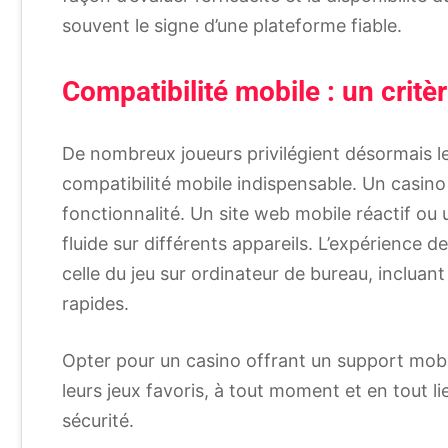
souvent le signe d’une plateforme fiable.
Compatibilité mobile : un critè
De nombreux joueurs privilégient désormais le
compatibilité mobile indispensable. Un casino 
fonctionnalité. Un site web mobile réactif ou
fluide sur différents appareils. L’expérience de
celle du jeu sur ordinateur de bureau, inclua
rapides.
Opter pour un casino offrant un support mobi
leurs jeux favoris, à tout moment et en tout l
sécurité.