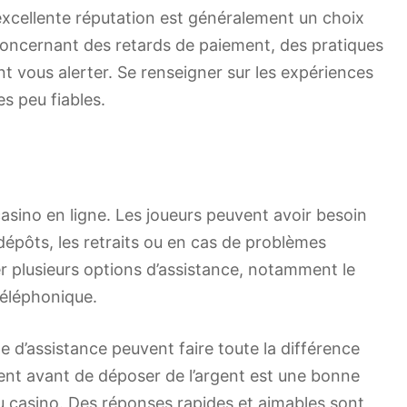
 excellente réputation est généralement un choix
 concernant des retards de paiement, des pratiques
t vous alerter. Se renseigner sur les expériences
es peu fiables.
casino en ligne. Les joueurs peuvent avoir besoin
 dépôts, les retraits ou en cas de problèmes
r plusieurs options d’assistance, notamment le
 téléphonique.
pe d’assistance peuvent faire toute la différence
lient avant de déposer de l’argent est une bonne
é du casino. Des réponses rapides et aimables sont