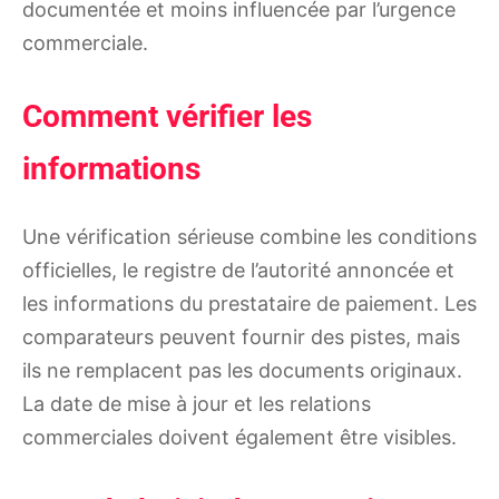
documentée et moins influencée par l’urgence
commerciale.
Comment vérifier les
informations
Une vérification sérieuse combine les conditions
officielles, le registre de l’autorité annoncée et
les informations du prestataire de paiement. Les
comparateurs peuvent fournir des pistes, mais
ils ne remplacent pas les documents originaux.
La date de mise à jour et les relations
commerciales doivent également être visibles.