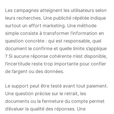
Les campagnes atteignent les utilisateurs selon
leurs recherches. Une publicité répétée indique
surtout un effort marketing. Une méthode
simple consiste à transformer l’information en
question concrète : qui est responsable, quel
document le confirme et quelle limite s’applique
? Si aucune réponse cohérente n’est disponible,
l’incertitude reste trop importante pour confier
de l’argent ou des données.
Le support peut être testé avant tout paiement.
Une question précise sur le retrait, les
documents ou la fermeture du compte permet
d’évaluer la qualité des réponses. Une