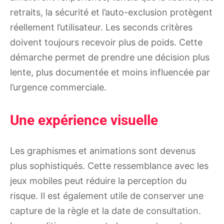
retraits, la sécurité et l’auto-exclusion protègent
réellement l’utilisateur. Les seconds critères
doivent toujours recevoir plus de poids. Cette
démarche permet de prendre une décision plus
lente, plus documentée et moins influencée par
l’urgence commerciale.
Une expérience visuelle
Les graphismes et animations sont devenus
plus sophistiqués. Cette ressemblance avec les
jeux mobiles peut réduire la perception du
risque. Il est également utile de conserver une
capture de la règle et la date de consultation.