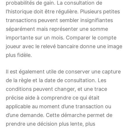
probabilités de gain. La consultation de
l’historique doit être régulière. Plusieurs petites
transactions peuvent sembler insignifiantes
séparément mais représenter une somme
importante sur un mois. Comparer le compte
joueur avec le relevé bancaire donne une image
plus fidèle.
Il est également utile de conserver une capture
de la règle et la date de consultation. Les
conditions peuvent changer, et une trace
précise aide à comprendre ce qui était
applicable au moment d’une transaction ou
d’une demande. Cette démarche permet de
prendre une décision plus lente, plus