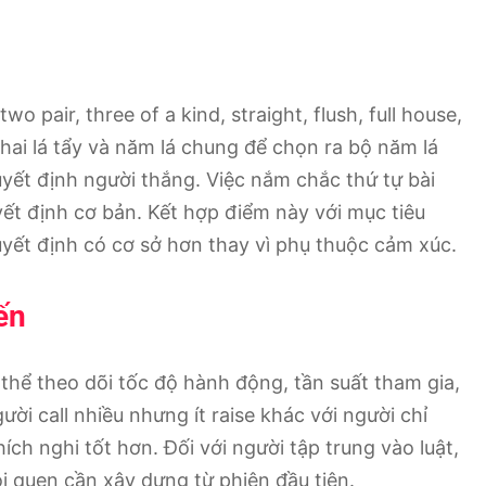
o pair, three of a kind, straight, flush, full house,
g hai lá tẩy và năm lá chung để chọn ra bộ năm lá
uyết định người thắng. Việc nắm chắc thứ tự bài
yết định cơ bản. Kết hợp điểm này với mục tiêu
 quyết định có cơ sở hơn thay vì phụ thuộc cảm xúc.
ến
thể theo dõi tốc độ hành động, tần suất tham gia,
i call nhiều nhưng ít raise khác với người chỉ
ch nghi tốt hơn. Đối với người tập trung vào luật,
ói quen cần xây dựng từ phiên đầu tiên.