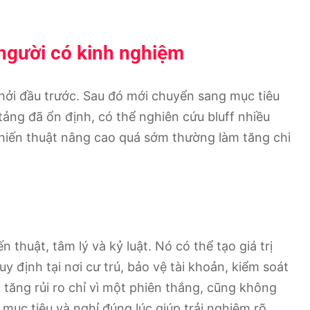
 người có kinh nghiệm
 khởi đầu trước. Sau đó mới chuyển sang mục tiêu
tảng đã ổn định, có thể nghiên cứu bluff nhiều
chiến thuật nâng cao quá sớm thường làm tăng chi
 thuật, tâm lý và kỷ luật. Nó có thể tạo giá trị
y định tại nơi cư trú, bảo vệ tài khoản, kiểm soát
tăng rủi ro chỉ vì một phiên thắng, cũng không
ó mục tiêu và nghỉ đúng lúc giúp trải nghiệm rõ