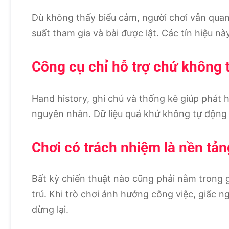
Dù không thấy biểu cảm, người chơi vẫn quan
suất tham gia và bài được lật. Các tín hiệu nà
Công cụ chỉ hỗ trợ chứ không t
Hand history, ghi chú và thống kê giúp phát 
nguyên nhân. Dữ liệu quá khứ không tự động 
Chơi có trách nhiệm là nền tản
Bất kỳ chiến thuật nào cũng phải nằm trong gi
trú. Khi trò chơi ảnh hưởng công việc, giấc
dừng lại.