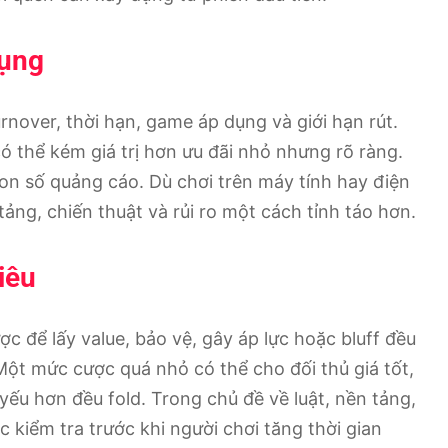
dụng
nover, thời hạn, game áp dụng và giới hạn rút.
ó thể kém giá trị hơn ưu đãi nhỏ nhưng rõ ràng.
n số quảng cáo. Dù chơi trên máy tính hay điện
tảng, chiến thuật và rủi ro một cách tỉnh táo hơn.
iêu
c để lấy value, bảo vệ, gây áp lực hoặc bluff đều
Một mức cược quá nhỏ có thể cho đối thủ giá tốt,
yếu hơn đều fold. Trong chủ đề về luật, nền tảng,
c kiểm tra trước khi người chơi tăng thời gian