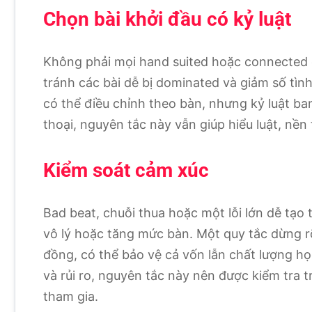
Chọn bài khởi đầu có kỷ luật
Không phải mọi hand suited hoặc connected 
tránh các bài dễ bị dominated và giảm số tìn
có thể điều chỉnh theo bàn, nhưng kỷ luật ban
thoại, nguyên tắc này vẫn giúp hiểu luật, nền 
Kiểm soát cảm xúc
Bad beat, chuỗi thua hoặc một lỗi lớn dễ tạo ti
vô lý hoặc tăng mức bàn. Một quy tắc dừng r
đồng, có thể bảo vệ cả vốn lẫn chất lượng học
và rủi ro, nguyên tắc này nên được kiểm tra 
tham gia.